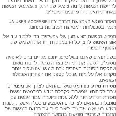
ככל שניתן, בהתאם לעקרונות תקן הנגישות. האתר מותאם
לדרישות הנגישות לרמה 2 (AA) של התקן W.C.A.G 2. הנגישות
באתר מותאמת לדפדפנים המובילים.
האתר מונגש באמצעות חברת UA USER ACCESSIBILITY
ותומך בטכנולוגיות המסייעות המובילות בתחום.
תפריט הנגישות מציע מגוון של אפשרויות. כדי ללמוד עוד אל
אופן השימוש לחצו על F1 במקלדת והוראות השימוש של
התוסף תופענה.
בשל תנאים שאינם בשליטתנו, ייתכנו מקרים בהם לא נהיה
מסוגלים לספק את המידע בצורה נגישה, לרבות משום
שחלקים מסוימים באתרים טרם הונגשו. אנו נעקוב אחר
מקרים אלו על מנת שנוכל לספק את הפתרון הטכנולוגי
המתאים.
מסירת מידע בפורמט נגיש
:
בהתאם לצורך אנו מעמידים
עבור לקוחותינו אפשרות לקבלת מידע בפורמטים נגישים.
מסירת המידע הינה ללא עלות ומיועדת עבור אנשים עם
מוגבלות בהתאם לצרכיהם הספציפיים ככל האפשר. לפניות
ומידע בנושא נגישות ניתן ליצור קשר עם רכז/ת הנגישות של
החברה שפרטיה מופיעים בהמשך ההצהרה.