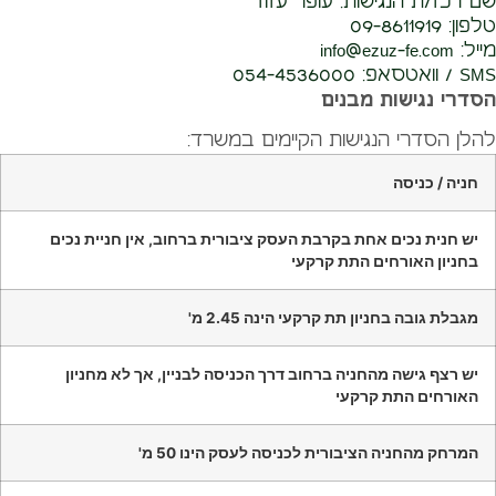
שם רכז/ת הנגישות: עופר עזוז
טלפון: 09-8611919
מייל: info@ezuz-fe.com
SMS / וואטסאפ: 054-4536000
הסדרי נגישות מבנים
להלן הסדרי הנגישות הקיימים במשרד:
חניה / כניסה
יש חנית נכים אחת בקרבת העסק ציבורית ברחוב, אין חניית נכים
בחניון האורחים התת קרקעי
מגבלת גובה בחניון תת קרקעי הינה 2.45 מ'
יש רצף גישה מהחניה ברחוב דרך הכניסה לבניין, אך לא מחניון
האורחים התת קרקעי
המרחק מהחניה הציבורית לכניסה לעסק הינו
50
מ'