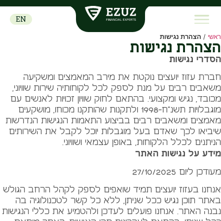
צהרת
גישות
EN
זוז
ראשי
/
הצהרת נגישות
ועצים
הצהרת נגישות
חויבים
הסדרי נגישות
נגישות
לאה
חברת עזוז יועצים נוקטת את מירב המאמצים ומשקיעה
משאבים רבים על מנת לספק לכל לקוחותיה שירות שוויוני,
מכובד, נגיש ומקצועי. בהתאם לחוק שוויון זכויות לאנשים עם
מוגבלויות תשנ"ח-1998 ולתקנות שהותקנו מכוחו, מושקעים
מאמצים ומשאבים רבים בביצוע התאמות הנגישות הנדרשות
שיביאו לכך שאדם בעל מוגבלות יוכל לקבל את השירותים
הניתנים לכלל הלקוחות, באופן עצמאי ושוויוני.
מידע על נגישות האתר
מעודכן ליום ‏27/10/2025
אנחנו בעזוז יועצים תמיד שואפים לספק לקהל הרחב הגולש
באתר תוכן נגיש ככל שניתן, ללא כל קשר לטכנולוגיה בה
נבנה האתר. אנחנו פועלים לעדכן ולהטמיע את כללי הנגישות