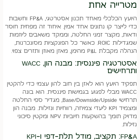
מטרייה אחת
היועץ הכלכלי מאחד תכנון אסטרטגי, FP&A וחשבות
כדי לייצר קו נתונים אחד אמין. איחוד זה מפחית חוסר
ודאות, מקצר זמני החלטה, וממקד משאבים ליוזמות
שמגדילות ROIC. כאשר כל הפונקציות מסונכרנות,
הנהלה מקבלת P&L מהימן, מאזן מאוזן ותזרים צפוי.
אסטרטגיה פיננסית: מבנה הון, WACC
ותרחישים
תפקיד היועץ הוא לאזן בין חוב להון עצמי כדי להקטין
WACC מבלי לפגוע בגמישות פיננסית. הוא בונה
תרחישי Base/Downside/Upside, מגדיר ספי החלטה
ומצמיד KPI ליעדי צמיחה, רווחיות ונזילות. מבנה הון
מדויק תומך בהשקעות חיוביות NPV ומקטין סיכוני
נזילות.
FP&A: תקציב, מודל תלת-דפי ו-KPI