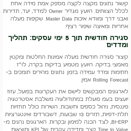
קישור נתונים מקצה לקצה מספק אמת מידה אחת
לכלל הצוותים. היועץ מגדיר Owner למדד, יעד, תדירות
ואבני דרך ומוודא איכות Master Data. שקיפות מעלה
אחריות ומאיצה שיפור רציף.
סגירה חודשית תוך 5 ימי עסקים: תהליך
ומדדים
קיצור סגירה חודשית מעלה אמינות החלטות ומקטין
מאמצי בדיקה. היועץ מטמיע בדיקות בקרה, לו״ז
חתימות ומדד עמידה בזמן. נתונים מהירים תומכים ב-
Rolling Forecast אמין.
לארגונים המבקשים ליישם את העקרונות בפועל, עזוז
יועצים בעמ פועלת במתודולוגיה משלבת אסטרטגיה
פיננסית, ניהול כספים וחשבות. השירות כולל תחזיות
תלת-דפיות, תזרים 13 שבועות, דשבורדים ואינטגרציות
BI-ERP, לצד הכנה למימון ובקרות. הארגונים נהנים מ-
Time to Value קצר ומדידה עקבית של KPI ותוצאות.