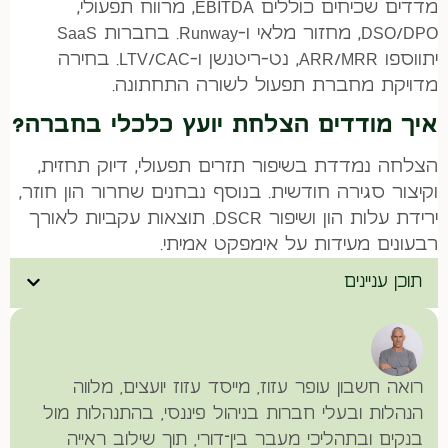
מדדים שכיחים כוללים EBITDA, מרווח תפעולי,
DSO/DPO, מחזור מלאי ו-Runway. בחברות SaaS
יתווספו ARR/MRR, נט-ריטנשן ו-LTV/CAC. בחירה
מדויקת מחברת תפעול לשורה התחתונה.
איך מודדים הצלחת יועץ כלכלי בחברה?
הצלחה נמדדת בשיפור תזרים תפעולי, דיוק תחזית,
וקיצור סגירה חודשית. בנוסף נבחנים שחרור הון חוזר,
ירידת עלות הון ושיפור DSCR. תוצאות עקביות לאורך
רבעונים מעידות על אימפקט אמיתי.
תוכן עניינים
רואה חשבון עופר עזוז, מייסד עזוז יועצים, מלווה
הנהלות ובעלי חברות בניהול פיננסי, בהתנהלות מול
בנקים ובתהליכי מעבר בין־דורי, תוך שילוב ראייה