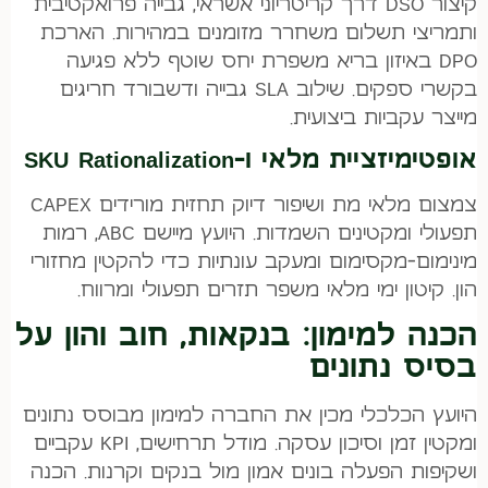
קיצור DSO דרך קריטריוני אשראי, גבייה פרואקטיבית
ותמריצי תשלום משחרר מזומנים במהירות. הארכת
DPO באיזון בריא משפרת יחס שוטף ללא פגיעה
בקשרי ספקים. שילוב SLA גבייה ודשבורד חריגים
מייצר עקביות ביצועית.
אופטימיזציית מלאי ו-SKU Rationalization
צמצום מלאי מת ושיפור דיוק תחזית מורידים CAPEX
תפעולי ומקטינים השמדות. היועץ מיישם ABC, רמות
מינימום-מקסימום ומעקב עונתיות כדי להקטין מחזורי
הון. קיטון ימי מלאי משפר תזרים תפעולי ומרווח.
הכנה למימון: בנקאות, חוב והון על
בסיס נתונים
היועץ הכלכלי מכין את החברה למימון מבוסס נתונים
ומקטין זמן וסיכון עסקה. מודל תרחישים, KPI עקביים
ושקיפות הפעלה בונים אמון מול בנקים וקרנות. הכנה