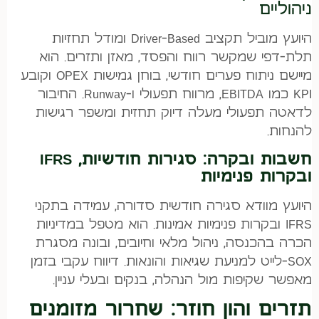
ניהוליים
היועץ מוביל תקציב Driver-Based ומודל תחזיות
תלת-דפי שמקשר רווח והפסד, מאזן ותזרים. הוא
מיישם ניתוח פערים חודשי, בוחן גמישות OPEX וקובע
KPI כמו EBITDA, מרווח תפעולי ו-Runway. החיבור
לדאטה תפעולי מעלה דיוק תחזית ומשפר רגישות
להנחות.
חשבות ובקרה: סגירות חודשיות, IFRS
ובקרות פנימיות
היועץ מוודא סגירה חודשית סדורה, עמידה בתקני
IFRS ובקרות פנימיות אמינות. הוא מטפל במדיניות
הכרה בהכנסה, ניהול מלאי וחיובים, ובונה מסגרת
SOX-לייט למניעת שגיאות והונאות. דיווח עקבי בזמן
מאפשר שקיפות מול הנהלה, בנקים ובעלי עניין.
תזרים והון חוזר: שחרור מזומנים