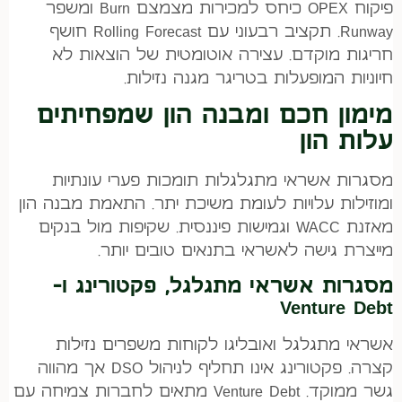
פיקוח OPEX כיחס למכירות מצמצם Burn ומשפר
Runway. תקציב רבעוני עם Rolling Forecast חושף
חריגות מוקדם. עצירה אוטומטית של הוצאות לא
חיוניות המופעלות בטריגר מגנה נזילות.
מימון חכם ומבנה הון שמפחיתים
עלות הון
מסגרות אשראי מתגלגלות תומכות פערי עונתיות
ומוזילות עלויות לעומת משיכת יתר. התאמת מבנה הון
מאזנת WACC וגמישות פיננסית. שקיפות מול בנקים
מייצרת גישה לאשראי בתנאים טובים יותר.
מסגרות אשראי מתגלגל, פקטורינג ו-
Venture Debt
אשראי מתגלגל ואובליגו לקוחות משפרים נזילות
קצרה. פקטורינג אינו תחליף לניהול DSO אך מהווה
גשר ממוקד. Venture Debt מתאים לחברות צמיחה עם