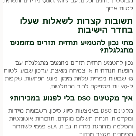
מבוססת נתונים וכלים, עם Quick Wins מדידים ותשתית
לטווח ארוך.
תשובות קצרות לשאלות שעלו
בחדר הישיבות
מתי נכון להטמיע תחזית תזרים מזומנים
מתגלגלת?
נכון להטמיע תחזית תזרים מזומנים מתגלגלת עם
הופעת תנודתיות או צמיחה מואצת. עדכון שבועי לטווח
13 שבועות מפחית עלויות מימון ומונע הפתעות. שקיפות
ל-90 יום מספיקה לרוב ההחלטות.
איך מקטינים DSO בלי לפגוע במכירות?
מקטינים DSO באמצעות סיווג סיכון, חשבוניות מיידיות
ומקדמות. הנחת תשלום מוקדם, תזכורות אוטומטיות
והסלמה מדורגת מזרזות גבייה. SLA פנימי לשחרור
מסמכים מקצר מחזור.