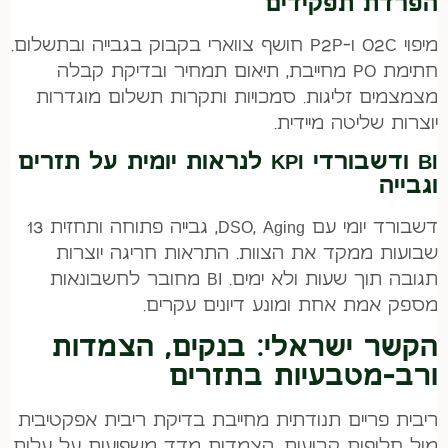
הפרדת תפקידים
מיפוי O2C ו-P2P חושף צווארי בקבוק בגבייה ובתשלום.
חתימת PO מחייבת, תיאום תמחיר ובדיקת קבלה
מצמצמים זליגות. סמכויות ותקרות תשלום מוגדרות
יוצרות שליטה מיידית.
BI ודשבורדי KPI לנראות יומית על תזרים
וגבייה
דשבורד יומי עם DSO, Aging, גבייה פתוחה ותחזית 13
שבועות ממקד את הצוות. התראות חריגה יוצרות
תגובה תוך שעות ולא ימים. BI מחובר לחשבונאות
מספק אמת אחת ומונע דיונים עקרים.
הקשר ישראלי: בנקים, הצמדות
ורב-מטבעיות בתזרים
ריבית פריים תנודתית מחייבת בדיקת ריבית אפקטיבית
מול חלופות קבועות. הצמדות מדד משפיעות על עלות