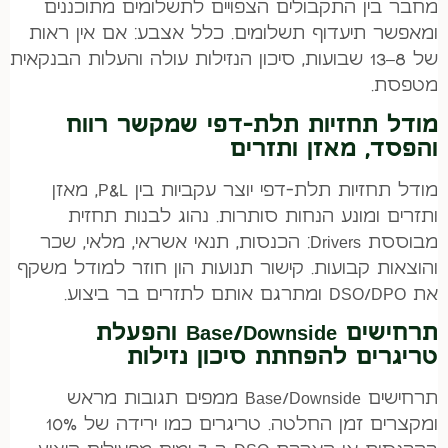
מחבר בין התקבולים הצפויים לתשלומים מתוכננים
ומאפשר תיעדוף תשלומים. כלל אצבע: אם אין ראות
של 8–13 שבועות, סיכון הנזילות עולה והעלות הבנקאית
מטפסת.
מודל תחזיות תלת-דפי שמקשר רווח
והפסד, מאזן ותזרים
מודל תחזיות תלת-דפי יוצר עקביות בין P&L, מאזן
ותזרים ומונע הנחות סותרות. נהוג לבנות תחזית
מבוססת Drivers: הכנסות, תנאי אשראי, מלאי, שכר
והוצאות קבועות. קישור תנועות הון חוזר למודל משקף
את DSO/DPO ומתרגם אותם לתזרים בר ביצוע.
תרחישים Base/Downside והפעלת
טריגרים להפחתת סיכון נזילות
תרחישים Base/Downside ממפים תגובות מראש
ומקצרים זמן החלטה. טריגרים כמו ירידה של 10%