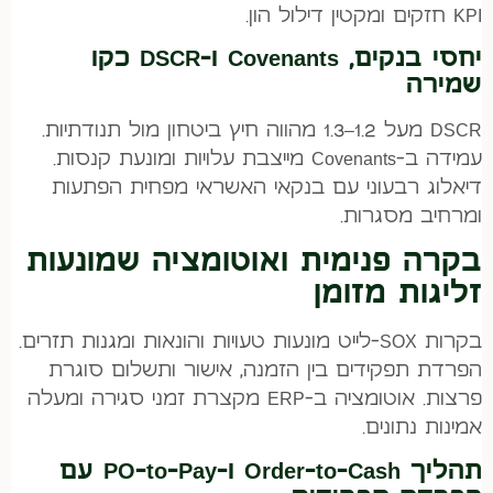
KPI חזקים ומקטין דילול הון.
יחסי בנקים, Covenants ו-DSCR כקו
שמירה
DSCR מעל 1.2–1.3 מהווה חיץ ביטחון מול תנודתיות.
עמידה ב-Covenants מייצבת עלויות ומונעת קנסות.
דיאלוג רבעוני עם בנקאי האשראי מפחית הפתעות
ומרחיב מסגרות.
בקרה פנימית ואוטומציה שמונעות
זליגות מזומן
בקרות SOX-לייט מונעות טעויות והונאות ומגנות תזרים.
הפרדת תפקידים בין הזמנה, אישור ותשלום סוגרת
פרצות. אוטומציה ב-ERP מקצרת זמני סגירה ומעלה
אמינות נתונים.
תהליך Order-to-Cash ו-PO-to-Pay עם