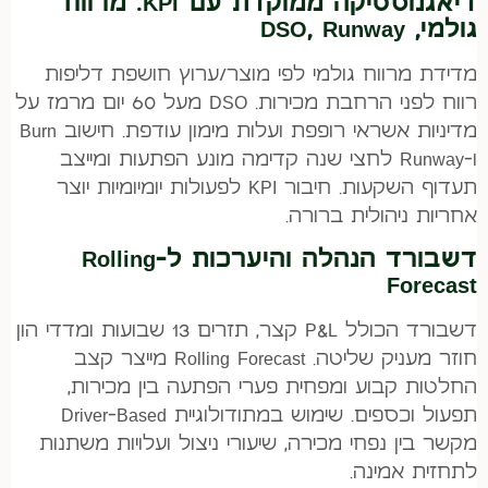
דיאגנוסטיקה ממוקדת עם KPI: מרווח
גולמי, DSO, Runway
מדידת מרווח גולמי לפי מוצר/ערוץ חושפת דליפות
רווח לפני הרחבת מכירות. DSO מעל 60 יום מרמז על
מדיניות אשראי רופפת ועלות מימון עודפת. חישוב Burn
ו-Runway לחצי שנה קדימה מונע הפתעות ומייצב
תעדוף השקעות. חיבור KPI לפעולות יומיומיות יוצר
אחריות ניהולית ברורה.
דשבורד הנהלה והיערכות ל-Rolling
Forecast
דשבורד הכולל P&L קצר, תזרים 13 שבועות ומדדי הון
חוזר מעניק שליטה. Rolling Forecast מייצר קצב
החלטות קבוע ומפחית פערי הפתעה בין מכירות,
תפעול וכספים. שימוש במתודולוגיית Driver-Based
מקשר בין נפחי מכירה, שיעורי ניצול ועלויות משתנות
לתחזית אמינה.