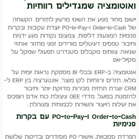
ואוטומציה שמגדילים רווחיות
יישום מהיר מניע את השינוי מרעיון לתזרים. הקשחה
של Order-to-Cash ו-PO-to-Pay יוצרת עקיבות ובקרות
פנימיות המונעות דליפות. צמצום נקודות מגע ידניות
וחיבור טפסים דיגיטליים מורידים זמני מחזור ואחוזי
שגיאה. צוותים מקבלים סטנדרט תפעולי שמקל על
סקייל-אפ.
אוטומציה ב-ERP ובכלי BI מספקת נראות יומית על
מלאי, תזרים ורווחיות לקו מוצר. אינטגרציה בין ERP ל-
CRM יוצרת תחזית מכירות מדויקת יותר וחיבור
להזמנות בפועל. מדדי OEE וניצולת כוח אדם הופכים
את יעילות הייצור והשירות לכמותית ומנוהלת.
Order-to-Cash ו-PO-to-Pay עם בקרות
פנימיות
הפרדת סמכויות, אישורי PO מסודרים ובדיקות שלושת