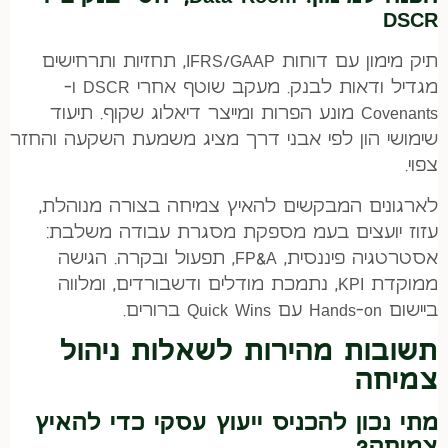
DSCR
תיק מימון עם דוחות IFRS/GAAP, תחזיות ותרחישים
מגדיל ודאות לבנק. מעקב שוטף אחרי DSCR ו-
Covenants מונע הפרות ומייצר דיאלוג שקוף. תיעוד
שימושי הון לפי אבני דרך מציג משמעת השקעה והחזר
צפוי.
לארגונים המבקשים להאיץ צמיחה בצורה מנוהלת,
עזוז יועצים בעמ מספקת מסגרת עבודה משלבת:
אסטרטגיה פיננסית, FP&A, תפעול ובקרה. הגישה
ממוקדת KPI, נתמכת מודלים ודשבורדים, ומלווה
ביישום Hands-on עם Quick Wins ברורים.
תשובות מהירות לשאלות ניהול
צמיחה
מתי נכון להכניס ייעוץ עסקי כדי להאיץ
צמיחה?