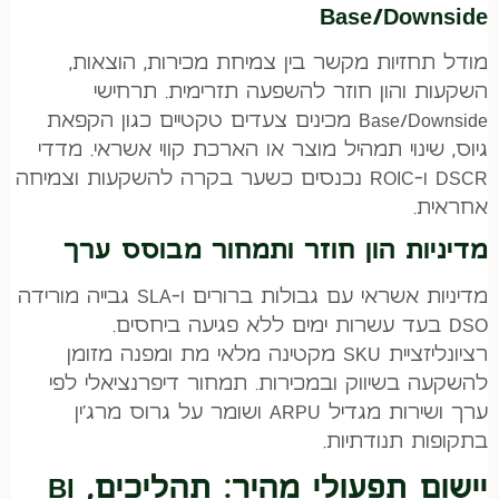
Base/Downside
מודל תחזיות מקשר בין צמיחת מכירות, הוצאות,
השקעות והון חוזר להשפעה תזרימית. תרחישי
Base/Downside מכינים צעדים טקטיים כגון הקפאת
גיוס, שינוי תמהיל מוצר או הארכת קווי אשראי. מדדי
DSCR ו-ROIC נכנסים כשער בקרה להשקעות וצמיחה
אחראית.
מדיניות הון חוזר ותמחור מבוסס ערך
מדיניות אשראי עם גבולות ברורים ו-SLA גבייה מורידה
DSO בעד עשרות ימים ללא פגיעה ביחסים.
רציונליזציית SKU מקטינה מלאי מת ומפנה מזומן
להשקעה בשיווק ובמכירות. תמחור דיפרנציאלי לפי
ערך ושירות מגדיל ARPU ושומר על גרוס מרג'ין
בתקופות תנודתיות.
יישום תפעולי מהיר: תהליכים, BI