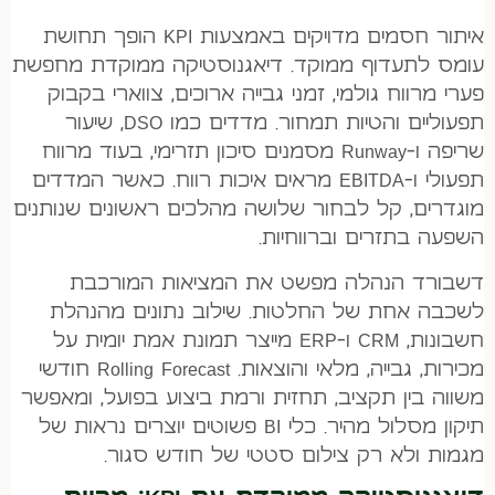
איתור חסמים מדויקים באמצעות KPI הופך תחושת
עומס לתעדוף ממוקד. דיאגנוסטיקה ממוקדת מחפשת
פערי מרווח גולמי, זמני גבייה ארוכים, צווארי בקבוק
תפעוליים והטיות תמחור. מדדים כמו DSO, שיעור
שריפה ו-Runway מסמנים סיכון תזרימי, בעוד מרווח
תפעולי ו-EBITDA מראים איכות רווח. כאשר המדדים
מוגדרים, קל לבחור שלושה מהלכים ראשונים שנותנים
השפעה בתזרים וברווחיות.
דשבורד הנהלה מפשט את המציאות המורכבת
לשכבה אחת של החלטות. שילוב נתונים מהנהלת
חשבונות, CRM ו-ERP מייצר תמונת אמת יומית על
מכירות, גבייה, מלאי והוצאות. Rolling Forecast חודשי
משווה בין תקציב, תחזית ורמת ביצוע בפועל, ומאפשר
תיקון מסלול מהיר. כלי BI פשוטים יוצרים נראות של
מגמות ולא רק צילום סטטי של חודש סגור.