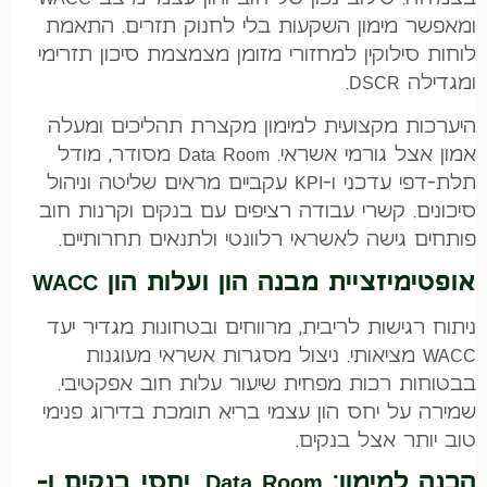
ומאפשר מימון השקעות בלי לחנוק תזרים. התאמת
לוחות סילוקין למחזורי מזומן מצמצמת סיכון תזרימי
ומגדילה DSCR.
היערכות מקצועית למימון מקצרת תהליכים ומעלה
אמון אצל גורמי אשראי. Data Room מסודר, מודל
תלת-דפי עדכני ו-KPI עקביים מראים שליטה וניהול
סיכונים. קשרי עבודה רציפים עם בנקים וקרנות חוב
פותחים גישה לאשראי רלוונטי ולתנאים תחרותיים.
אופטימיזציית מבנה הון ועלות הון WACC
ניתוח רגישות לריבית, מרווחים ובטחונות מגדיר יעד
WACC מציאותי. ניצול מסגרות אשראי מעוגנות
בבטוחות רכות מפחית שיעור עלות חוב אפקטיבי.
שמירה על יחס הון עצמי בריא תומכת בדירוג פנימי
טוב יותר אצל בנקים.
הכנה למימון: Data Room, יחסי בנקים ו-