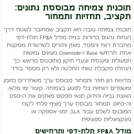
תוכנית צמיחה מבוססת נתונים:
תקציב, תחזיות ותמחור
תוכנית צמיחה טובה היא תקציב שמחובר לשטח דרך
הנחות נהגים ברורות. בניית מודל FP&A תלת-דפי
מחברת רווח והפסד, מאזן ותזרים לשרשרת מסקנות
אחת. תרחישי Base ו-Downside מציגים גמישות
תפעולית ופיננסית וצעדי תיקון מתוכננים מראש. כך
הנהלה מקבלת טווחי החלטה ולא רק מספר בודד.
מדיניות הון חוזר ותמחור מבוסס ערך משחררים מזומן
ומשפרים רווחיות בלי לפגוע בצמיחה. קיצור ימי מלאי,
האצת גבייה והידוק תנאי ספקים מאזנים את ה-DSO
וה-DPO. תמחור מבוסס ערך מציף פלחי לקוח
המוכנים לשלם עבור SLA, זמני אספקה או
פונקציונליות ספציפית.
מודל FP&A תלת-דפי ותרחישים