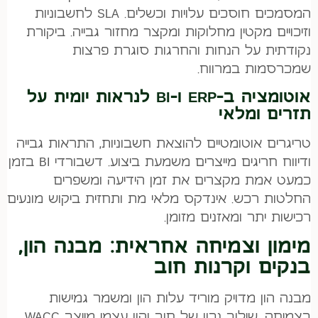
המסמכים חוסכים עלויות וכשלים. SLA לחשבוניות
וזיכויים מקטין מחלוקות ומקצר מחזור גבייה. ביקורת
נקודתית על הנחות והחרגות סוגרת פרצות
שמכרסמות במרווח.
אוטומציה ב-ERP ו-BI לנראות יומית על
תזרים ומלאי
טריגרים אוטומטיים להוצאת חשבוניות, התראות גבייה
ודיווח חריגים מייצרים משמעת ביצוע. דשבורדי BI בזמן
כמעט אמת מקצרים את זמן הידיעה ומשפרים
החלטות רכש. אינדקס מלאי מת ותחזית ביקוש מונעים
רכישות יתר ומאזנים מזומן.
מימון וצמיחה אחראית: מבנה הון,
בנקים וקרנות חוב
מבנה הון מדויק מוריד עלות הון ומשמר גמישות
בצמיחה. שילוב נכון של חוב והון עצמי מייצב WACC